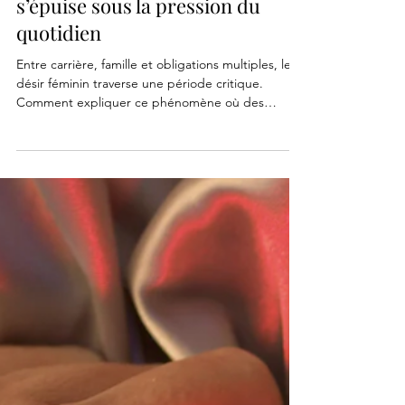
3 min de lecture
Burn-out sexuel : Quand la
libido des femmes actives
s’épuise sous la pression du
quotidien
Entre carrière, famille et obligations multiples, le
désir féminin traverse une période critique.
Comment expliquer ce phénomène où des
femmes performantes sur tous les fronts voient
leur libido décrocher ?