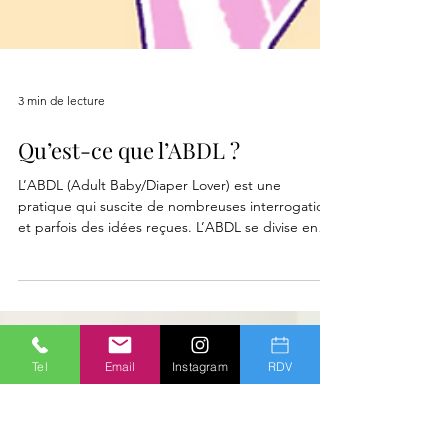
3 min de lecture
Tel
Email
Instagram
RDV
Qu’est-ce que l’ABDL ?