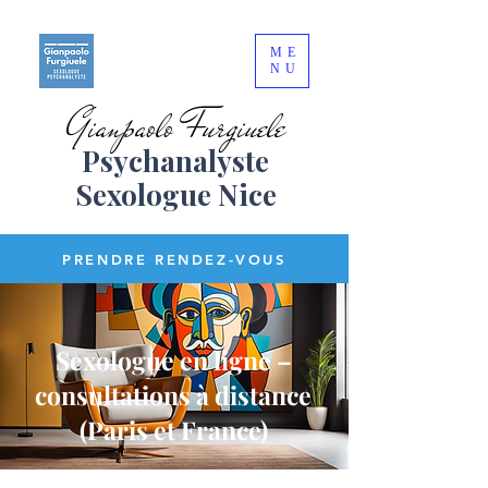
ME
NU
Gianpaolo Furgiuele
Psychanalyste
Sexologue Nice
PRENDRE RENDEZ-VOUS
Sexologue en ligne –
consultations à distance
(Paris et France)