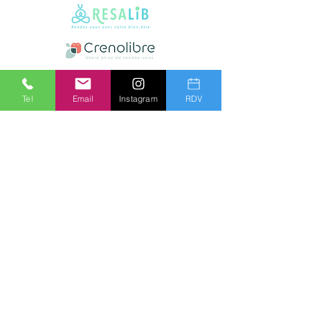
Tel
Email
Instagram
RDV
PRENDRE RENDEZ-VOUS
Cabinet de Sexologie et psychanalyse
​Gianpaolo Furgiuele,
Psychanalyste, Sexologue
www.gianpaolofurgiuele.fr
gianpaolofurgiuele@gmail.com
ADRESSE
35 rue Pastorelli, 06000 NICE
T
ram L 1, / L2, arrêt Jean Médecin
T
ram L 1, arrêt Place Masséna
TELEPHONE
Tel :
06 59 45 02 58
HORAIRES :