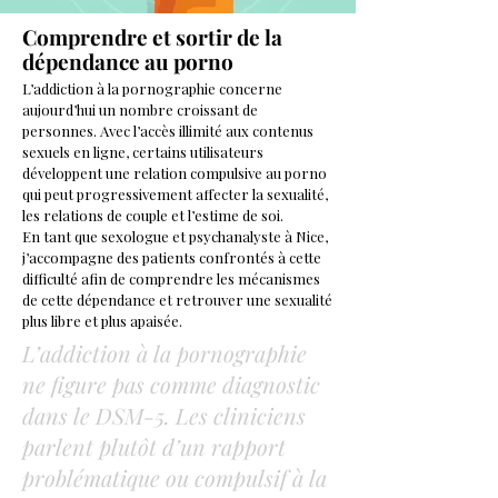
Comprendre et sortir de la
dépendance au porno
L’addiction à la pornographie concerne
aujourd’hui un nombre croissant de
personnes. Avec l’accès illimité aux contenus
sexuels en ligne, certains utilisateurs
développent une relation compulsive au porno
qui peut progressivement affecter la sexualité,
les relations de couple et l’estime de soi.
En tant que sexologue et psychanalyste à Nice,
j’accompagne des patients confrontés à cette
difficulté afin de comprendre les mécanismes
de cette dépendance et retrouver une sexualité
plus libre et plus apaisée.
L’addiction à la pornographie
ne figure pas comme diagnostic
dans le DSM-5. Les cliniciens
parlent plutôt d’un rapport
problématique ou compulsif à la