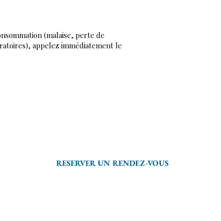
consommation (malaise, perte de
piratoires), appelez immédiatement le
PRENDRE RDV
RESERVER UN RENDEZ-VOUS