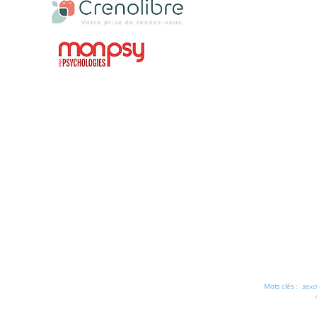
CGV
Mots clés :
sexo