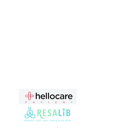
GIANPAOLO FURGIUELE
Psychanalyste et sexologue Nice