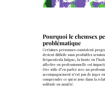
Pourquoi le chemsex pe
problématique
Certaines personnes constatent progres
devient difficile sans produitles sessi
fréquentesla fatigue, la honte ou l’iso
affective ou professionnelle est impacté
être utile d’en parler avec un profess
accompagnement n’est pas de juger ou
comprendre ce qui se joue dans la relati
solitude ou anxiété.