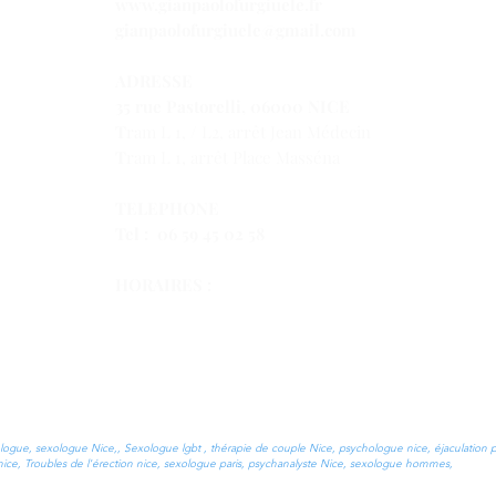
www.gianpaolofurgiuele.fr
gianpaolofurgiuele@gmail.com
ADRESSE
35 rue Pastorelli, 06000 NICE
T
ram L 1, / L2, arrêt Jean Médecin
T
ram L 1, arrêt Place Masséna
TELEPHONE
Tel : 06 59 45 02 58
HORAIRES :
lundi 08:30–19:00
mardi 08:30–19:00
mercredi 08:00–12:00
jeudi 08:00–12:00
vendredi 08:00 –12:00
logue, sexologue Nice,, Sexologue lgbt , thérapie de couple Nice, psychologue nice, éjaculation 
nice, Troubles de l'érection nice, sexologue paris, psychanalyste Nice, sexologue hommes,