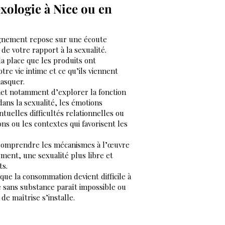
xologie à Nice ou en
gnement repose sur une écoute
 de votre rapport à la sexualité.
la place que les produits ont
re vie intime et ce qu’ils viennent
masquer.
met notamment d’explorer la fonction
ans la sexualité, les émotions
tuelles difficultés relationnelles ou
ions ou les contextes qui favorisent les
 comprendre les mécanismes à l’œuvre
ement, une sexualité plus libre et
ts.
que la consommation devient difficile à
é sans substance paraît impossible ou
e maîtrise s’installe.