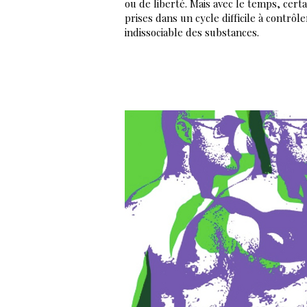
ou de liberté. Mais avec le temps, cer
prises dans un cycle difficile à contrôle
indissociable des substances.