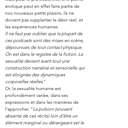
érotique peut en effet faire partie de 
nos nouveaux petits plaisirs, ils ne 
doivent pas supplanter le désir réel, et 
les expériences humaines.
Il ne faut pas oublier que la plupart de 
ces podcasts sont des mises en scène, 
dépourvues de tout contact physique. 
On est dans le registre de la fiction. La 
sexualité devient avant tout une 
construction narrative et sensorielle qui 
est éloignée des dynamiques 
corporelles réelles".
Or, la sexualité humaine est 
profondément variée, dans ses 
expressions et dans les manières de 
l’approcher. "
La pulsion (souvent 
absente de ces récits) loin d’être un 
élément marginal ou dérangeant est le 