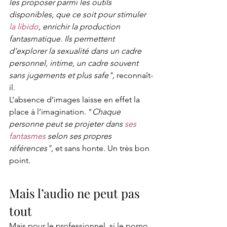
les proposer parmi les outils 
disponibles, que ce soit pour stimuler 
la libido
, enrichir la production 
fantasmatique. Ils permettent 
d’explorer la sexualité dans un cadre 
personnel, intime, un cadre souvent 
sans jugements et plus safe", 
reconnaît-
il.
L’absence d’images laisse en effet la 
place à l’imagination. "
Chaque 
personne peut se projeter dans
 ses 
fantasmes
 selon ses propres 
références", 
et sans honte. Un très bon 
point.
Mais l’audio ne peut pas 
tout
Mais pour le professionnel, si le porno 