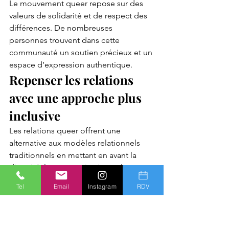
Le mouvement queer repose sur des 
valeurs de solidarité et de respect des 
différences. De nombreuses 
personnes trouvent dans cette 
communauté un soutien précieux et un 
espace d’expression authentique.
Repenser les relations 
avec une approche plus 
inclusive
Les relations queer offrent une 
alternative aux modèles relationnels 
traditionnels en mettant en avant la 
diversité, la communication et la 
liberté. Elles ne se contentent pas de 
Tel
Email
Instagram
RDV
remettre en question les normes 
établies, elles montrent aussi qu’il 
existe mille façons d’aimer et d’être 
aimé.