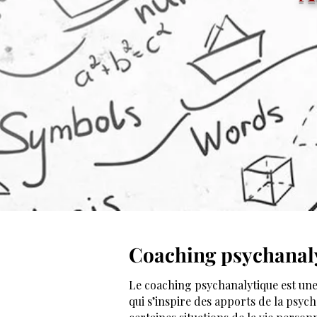
Coaching psychanal
Le coaching psychanalytique est u
qui s’inspire des apports de la psyc