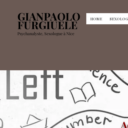
GIANPAOLO
HOME
SEXOLOG
FURGIUELE
Psychanalyste, Sexologue à Nice
A