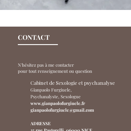
CONTACT
N'hésitez pas à me contacter
pour tout renseignement ou question
Cabinet de Sexologie et psychanalyse
​Gianpaolo Furgiuele,
Psychanalyste, Sexologue
www.gianpaolofurgiuele.fr
gianpaolofurgiuele@gmail.com
ADRESSE
35 rue Pastorelli, 06000 NICE