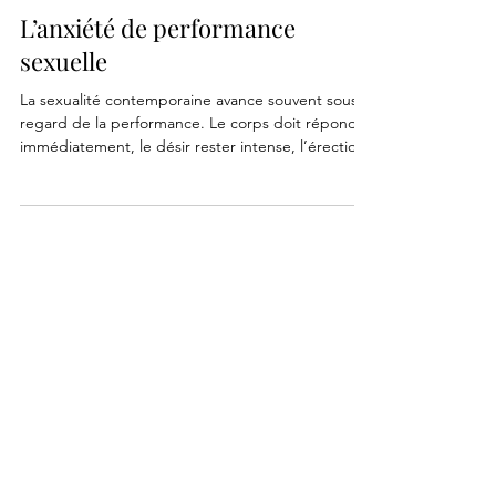
3 min de lecture
L’anxiété de performance
sexuelle
La sexualité contemporaine avance souvent sous le
regard de la performance. Le corps doit répondre
immédiatement, le désir rester intense, l’érection
durer, l’orgasme arriver au bon moment.
Beaucoup d’hommes vivent cette pression en
silence. De nombreuses femmes aussi ressentent
aujourd’hui cette fatigue intime liée à l’obligation
de réussir sa sexualité. Dans les cabinets de
sexologie, les mêmes phrases reviennent
régulièrement : “Je réfléchis trop pendant le
rapport”, “Je s