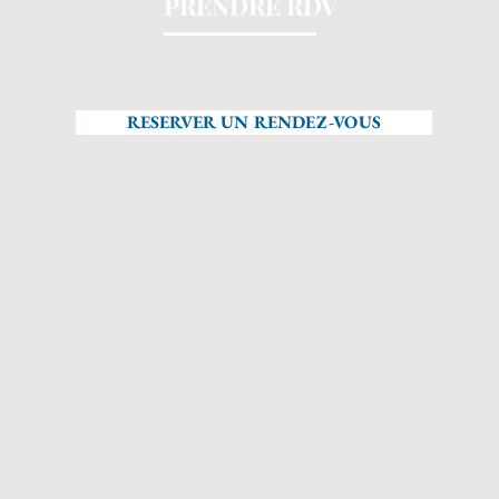
PRENDRE RDV
RESERVER UN RENDEZ-VOUS