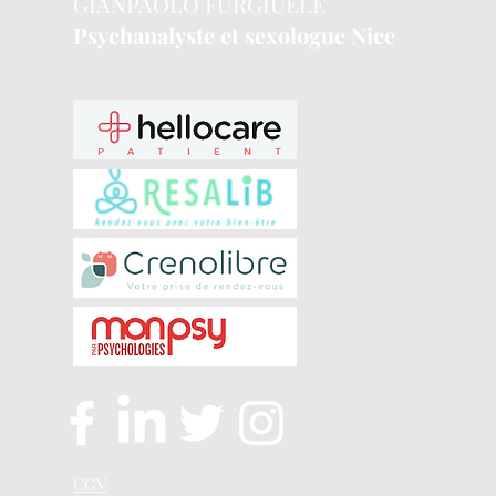
GIANPAOLO FURGIUELE
Psychanalyste et sexologue Nice
CGV