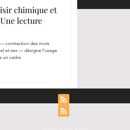
isir chimique et
 Une lecture
 contraction des mots
e) et sex — désigne l’usage
s un cadre