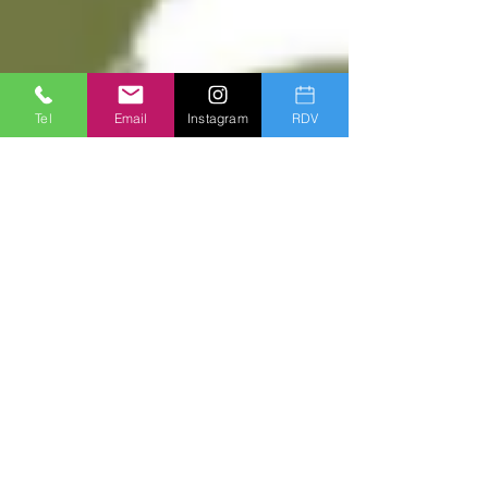
Tel
Email
Instagram
RDV
4 min de lecture
Le Chemsex. Plaisir chimique et
mise en danger. Une lecture
clinique
Le phénomène du chemsex — contraction des