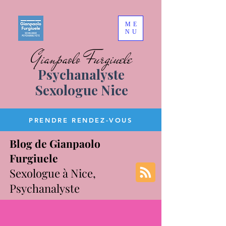
ME
NU
Gianpaolo Furgiuele
Psychanalyste
Sexologue Nice
PRENDRE RENDEZ-VOUS
Blog de Gianpaolo
Furgiuele
Sexologue à Nice,
Psychanalyste