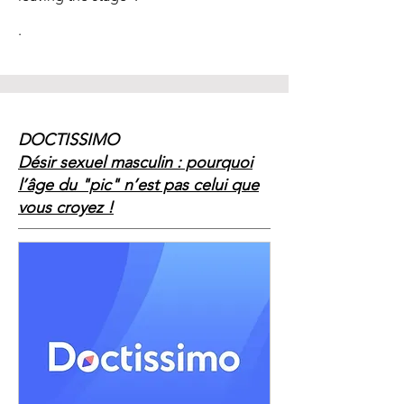
.
DOCTISSIMO
Désir sexuel masculin : pourquoi
l’âge du "pic" n’est pas celui que
vous croyez !