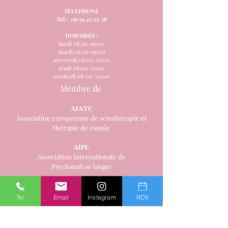
TELEPHONE
Tel :
06 59 45 02 58
HORAIRES :
lundi 08:30–19:00
mardi 08:30–19:00
mercredi 08:00–12:00
jeudi 08:00–12:00
vendredi 08:00 –12:00
Membre de
AESTC
Association européenne de sexothérapie et
thérapie de couple
AIPL
Association internationale de
Psychanalyse laique
AFPPI
Association française de Psychanalyse
Tel
Email
Instagram
RDV
et Psychothérapie intégrative