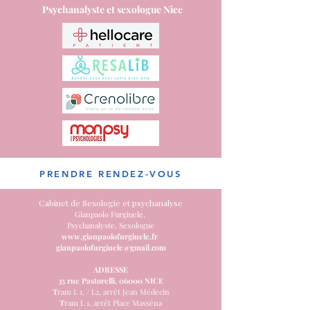
Psychanalyste et sexologue Nice
PRENDRE RENDEZ-VOUS
Cabinet de Sexologie et psychanalyse
​Gianpaolo Furgiuele,
Psychanalyste, Sexologue
www.gianpaolofurgiuele.fr
gianpaolofurgiuele@gmail.com
ADRESSE
35 rue Pastorelli, 06000 NICE
T
ram L 1, / L2, arrêt Jean Médecin
T
ram L 1, arrêt Place Masséna