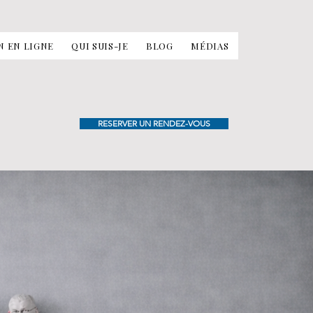
N EN LIGNE
QUI SUIS-JE
BLOG
MÉDIAS
RESERVER UN RENDEZ-VOUS