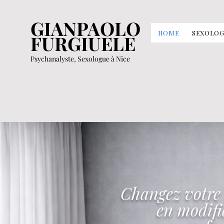
GIANPAOLO
HOME
SEXOLOG
FURGIUELE
Psychanalyste, Sexologue à Nice
Changez votre 
en modifian