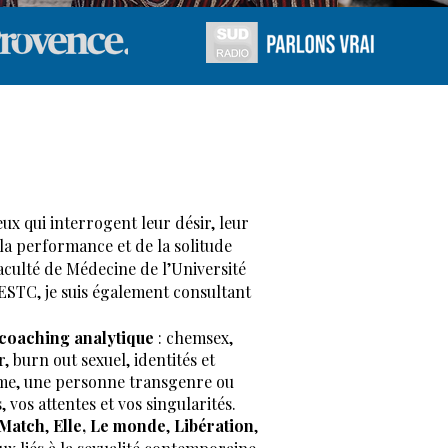
ux qui interrogent leur désir, leur
 la performance et de la solitude
Faculté de Médecine de l’Université
ESTC, je suis également consultant
coaching analytique
: chemsex,
, burn out sexuel, identités et
e, une personne transgenre ou
 vos attentes et vos singularités.
 Match
,
Elle,
Le monde
,
Libération
,