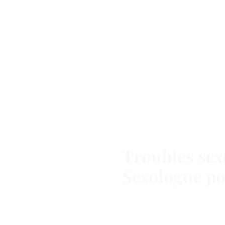
Troubles sex
Sexologue p
Les troubles sexuels mascul
susceptibles d’affecter la vi
concerne les
dysfonctions é