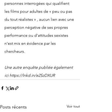
personnes interrogées qui qualifient 
les films pour adultes de « peu ou pas 
du tout réalistes » , aucun lien avec une 
perception négative de ses propres 
performance ou d’attitudes sexistes 
n’est mis en évidence par les 
chercheurs.
Une autre enquête publiée également 
ici https://lnkd.in/e2SzDXUR
Voir tout
Posts récents