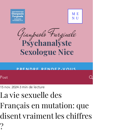
ME
NU
Gianpaolo Furgiuele
Psychanalyste
Sexologue Nice
PRENDRE RENDEZ-VOUS
Post
15 nov. 2024
3 min de lecture
La vie sexuelle des
Français en mutation: que
disent vraiment les chiffres
?