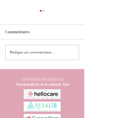
Commentaires
Rédigez un commentaire...
L’anxiété de performance
Magnus Hirschfe
sexuelle
pionnier oublié d
sexologie
GIANPAOLO FURGIUELE
Psychanalyste et sexologue Nice