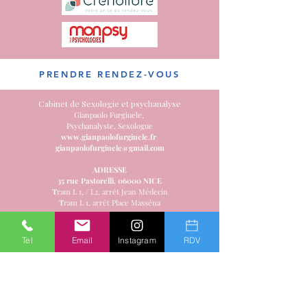
PRENDRE RENDEZ-VOUS
Cabinet de Sexologie et psychanalyse
​Gianpaolo Furgiuele,
Psychanalyste, Sexologue
www.gianpaolofurgiuele.fr
gianpaolofurgiuele@gmail.com
ADRESSE
35 rue Pastorelli, 06000 NICE
T
ram L 1, / L2, arrêt Jean Médecin
T
ram L 1, arrêt Place Masséna
TELEPHONE
Tel :
06 59 45 02 58
Tel
Email
Instagram
RDV
HORAIRES :
lundi 08:30–19:00
mardi 08:30–19:00
mercredi 08:00–12:00
jeudi 08:00–12:00