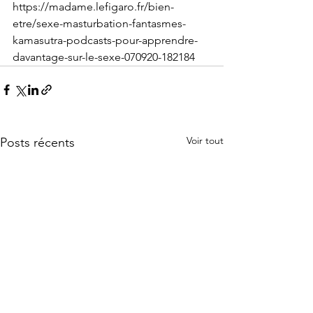
https://madame.lefigaro.fr/bien-
etre/sexe-masturbation-fantasmes-
kamasutra-podcasts-pour-apprendre-
davantage-sur-le-sexe-070920-182184
Voir tout
Posts récents