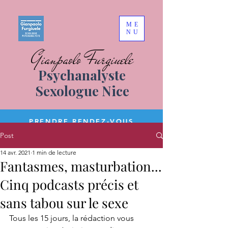
ME
NU
Gianpaolo Furgiuele
Psychanalyste
Sexologue Nice
PRENDRE RENDEZ-VOUS
Post
14 avr. 2021
1 min de lecture
Fantasmes, masturbation...
Cinq podcasts précis et
sans tabou sur le sexe
Tous les 15 jours, la rédaction vous 